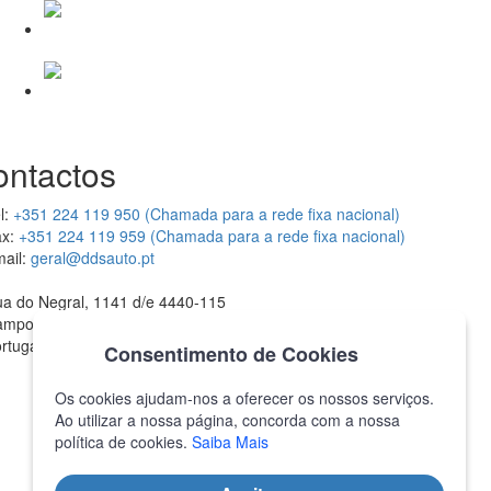
ontactos
l:
+351 224 119 950 (Chamada para a rede fixa nacional)
x:
+351 224 119 959 (Chamada para a rede fixa nacional)
ail:
geral@ddsauto.pt
a do Negral, 1141 d/e 4440-115
ampo Valongo
rtugal
Consentimento de Cookies
Os cookies ajudam-nos a oferecer os nossos serviços.
Ao utilizar a nossa página, concorda com a nossa
política de cookies.
Saiba Mais