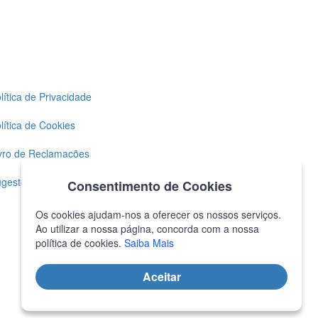
lítica de Privacidade
lítica de Cookies
vro de Reclamações
gestões
Consentimento de Cookies
@DDS 2026 todos os direitos reservados
Os cookies ajudam-nos a oferecer os nossos serviços.
Powered with
❤
by Goweb Agency
Ao utilizar a nossa página, concorda com a nossa
política de cookies.
Saiba Mais
Aceitar