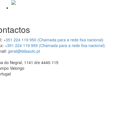
ontactos
l:
+351 224 119 950 (Chamada para a rede fixa nacional)
x:
+351 224 119 959 (Chamada para a rede fixa nacional)
ail:
geral@ddsauto.pt
a do Negral, 1141 d/e 4440-115
ampo Valongo
rtugal