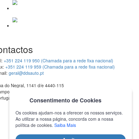
ontactos
l:
+351 224 119 950 (Chamada para a rede fixa nacional)
x:
+351 224 119 959 (Chamada para a rede fixa nacional)
ail:
geral@ddsauto.pt
a do Negral, 1141 d/e 4440-115
ampo Valongo
rtugal
Consentimento de Cookies
Os cookies ajudam-nos a oferecer os nossos serviços.
Ao utilizar a nossa página, concorda com a nossa
política de cookies.
Saiba Mais